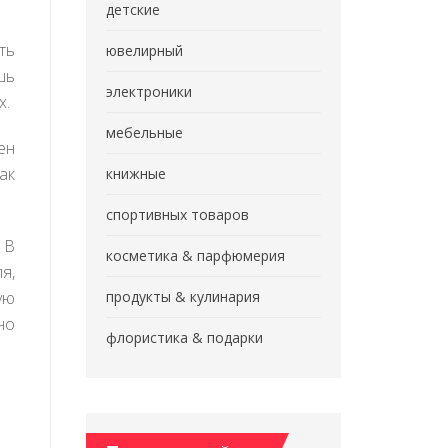
детские
ть
ювелирный
шь
электроники
х.
мебельные
ен
ак
книжные
спортивных товаров
 В
косметика & парфюмерия
я,
ую
продукты & кулинария
но
флористика & подарки