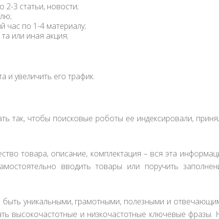
2-3 статьи, новости;
елю;
й час по 1-4 материалу;
 та или иная акция;
 и увеличить его трафик.
ать так, чтобы поисковые роботы ее индексировали, приня
ество товара, описание, комплектация – вся эта информац
амостоятельно вводить товары или поручить заполнен
ы быть уникальными, грамотными, полезными и отвечающи
ать высокочастотные и низкочастотные ключевые фразы. 