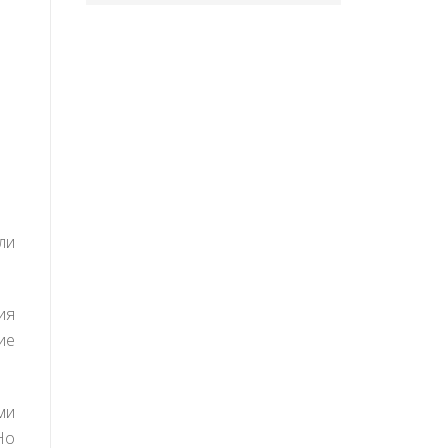
ли
ия
ие
ми
Но