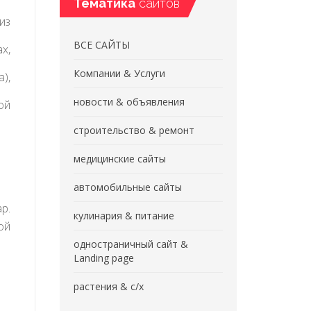
Тематика
сайтов
из
ВСЕ САЙТЫ
х,
Компании & Услуги
),
новости & объявления
ой
строительство & ремонт
медицинские сайты
автомобильные сайты
р.
кулинария & питание
ой
одностраничный сайт &
Landing page
растения & с/х