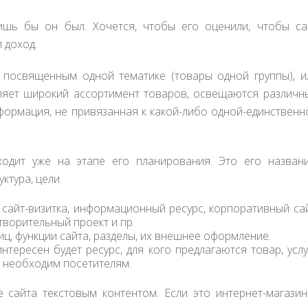
 лишь бы он был. Хочется, чтобы его оценили, чтобы са
 доход.
 посвященным одной тематике (товары одной группы), и
ляет широкий ассортимент товаров, освещаются различн
формация, не привязанная к какой-либо одной-единственн
одит уже на этапе его планирования. Это его названи
ктура, цели.
, сайт-визитка, информационный ресурс, корпоративный сай
творительный проект и пр.
ниц, функции сайта, разделы, их внешнее оформление.
тересен будет ресурс, для кого предлагаются товар, услу
т необходим посетителям.
 сайта текстовым контентом. Если это интернет-магазин