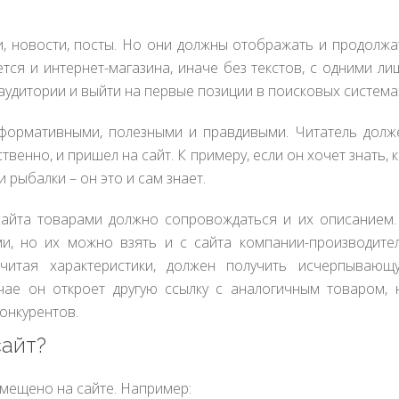
и, новости, посты. Но они должны отображать и продолжа
тся и интернет-магазина, иначе без текстов, с одними ли
аудитории и выйти на первые позиции в поисковых система
формативными, полезными и правдивыми. Читатель долж
венно, и пришел на сайт. К примеру, если он хочет знать, к
 рыбалки – он это и сам знает.
 сайта товарами должно сопровождаться и их описанием.
и, но их можно взять и с сайта компании-производител
 читая характеристики, должен получить исчерпывающ
ае он откроет другую ссылку с аналогичным товаром, 
онкурентов.
сайт?
азмещено на сайте. Например: