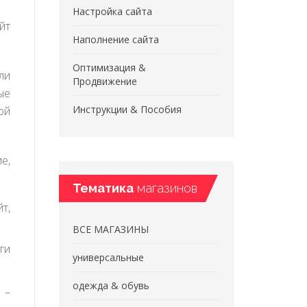
Настройка сайта
йт
Наполнение сайта
Оптимизация &
ли
Продвижение
ые
Инструкции & Пособия
ой
е,
Тематика
магазинов
т,
ВСЕ МАГАЗИНЫ
ги
универсальные
одежда & обувь
 –